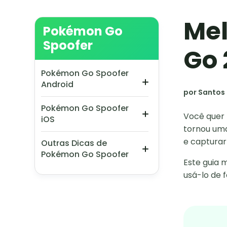
Mel
Pokémon Go
Spoofer
Go 
Pokémon Go Spoofer
Android
por Santos
Os 7 Melhores Pokémon Go
Pokémon Go Spoofer
Spoofer Android
Você quer 
iOS
Joystick para Pokémon Go
tornou uma
Android
Os 5 Melhores Emuladores
e capturar
Outras Dicas de
de Pokémon para iPhone
Pokémon Go GPS Spoof
Pokémon Go Spoofer
Android
Pokémon Go Spoofer iOS
Este guia 
Truques de Pokémon Go
usá-lo de 
Pokémon Go Mod APK
que Você Não Pode Perder
Android
Pokémon Go Soft Ban
Como Jogar o Pokémon Go
Sem Sair de Casa
Android Fly GPS Pokémon Go