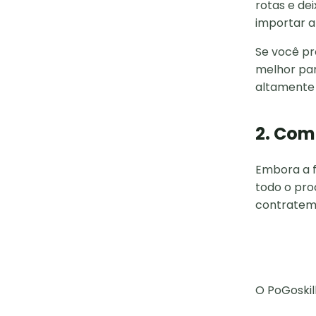
rotas e de
importar a
Se você p
melhor par
altamente 
2. Com
Embora a f
todo o pro
contratem
O PoGoskil