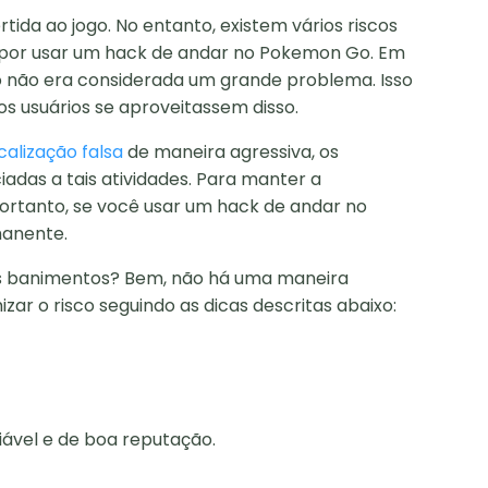
da ao jogo. No entanto, existem vários riscos
o por usar um hack de andar no Pokemon Go. Em
ão não era considerada um grande problema. Isso
s usuários se aproveitassem disso.
calização falsa
de maneira agressiva, os
das a tais atividades. Para manter a
 Portanto, se você usar um hack de andar no
manente.
es banimentos? Bem, não há uma maneira
ar o risco seguindo as dicas descritas abaixo:
ável e de boa reputação.