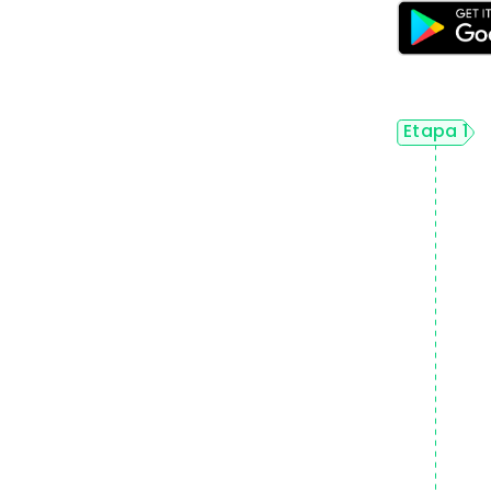
Etapa 1