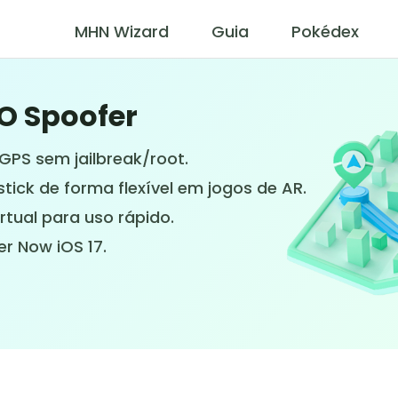
MHN Wizard
Guia
Pokédex
O Spoofer
GPS sem jailbreak/root.
ick de forma flexível em jogos de AR.
tual para uso rápido.
r Now iOS 17.