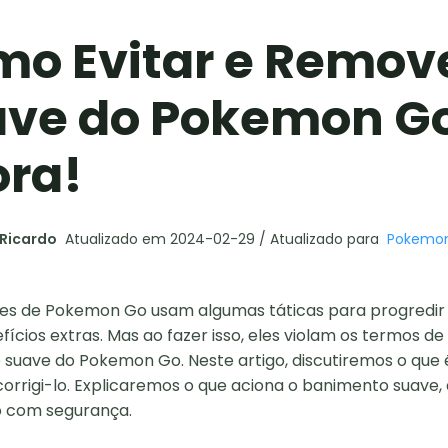
o Evitar e Remove
ve do Pokemon Go
ra!
 Ricardo
Atualizado em 2024-02-29 / Atualizado para
Pokemon
es de Pokemon Go usam algumas táticas para progredir m
fícios extras. Mas ao fazer isso, eles violam os termos d
suave do Pokemon Go. Neste artigo, discutiremos o qu
 corrigi-lo. Explicaremos o que aciona o banimento suave,
o com segurança.