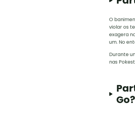
Par
O baniment
violar os 
exagera na
um. No ent
Durante u
nas Pokest
Par
Go