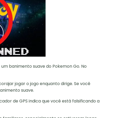
ar um banimento suave do Pokemon Go. No
rajar jogar o jogo enquanto dirige. Se você
banimento suave.
icador de GPS indica que você está falsificando a