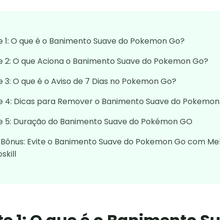
e 1: O que é o Banimento Suave do Pokemon Go?
e 2: O que Aciona o Banimento Suave do Pokemon Go?
e 3: O que é o Aviso de 7 Dias no Pokemon Go?
e 4: Dicas para Remover o Banimento Suave do Pokemon
e 5: Duração do Banimento Suave do Pokémon GO
 Bônus: Evite o Banimento Suave do Pokemon Go com Mel
skill