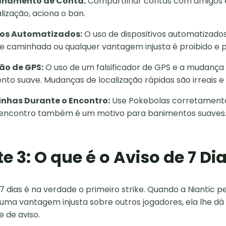
lhamento de Conta:
Compartilhar contas com amigos e 
lização, aciona o ban.
vos Automatizados:
O uso de dispositivos automatizados 
de caminhada ou qualquer vantagem injusta é proibido e
ão de GPS:
O uso de um falsificador de GPS e a mudança 
to suave. Mudanças de localização rápidas são irreais e 
linhas Durante o Encontro:
Use Pokebolas corretamente
e encontro também é um motivo para banimentos suaves
te 3: O que é o Aviso de 7 
 7 dias é na verdade o primeiro strike. Quando a Niantic
 uma vantagem injusta sobre outros jogadores, ela lhe d
e de aviso.