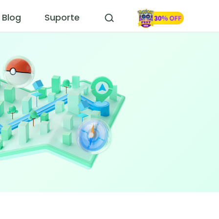
Blog
Suporte