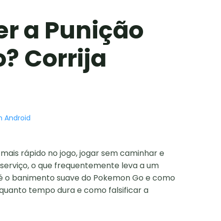
r a Punição
? Corrija
 Android
ais rápido no jogo, jogar sem caminhar e
e serviço, o que frequentemente leva a um
e é o banimento suave do Pokemon Go e como
 quanto tempo dura e como falsificar a